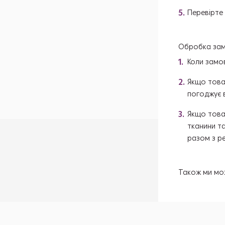
Перевірте
Обробка зам
Коли замо
Якщо това
погоджує в
Якщо това
тканини т
разом з ре
Також ми мо