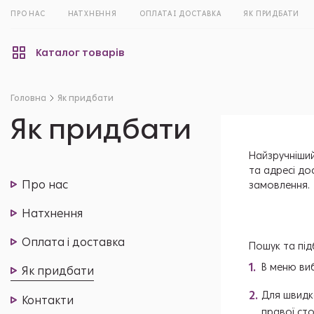
ПРО НАС
НАТХНЕННЯ
ОПЛАТА І ДОСТАВКА
ЯК ПРИДБАТИ
Каталог товарів
Головна
Як придбати
Як придбати
Найзручніший
та адресі до
Про нас
замовлення.
Натхнення
Оплата і доставка
Пошук та під
В меню виб
Як придбати
Для швидк
Контакти
правої сто