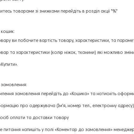
итесь товарами зі знижками перейдіть в розділ акції "%"
 кошик:
овару ви побачите вартість товару, характеристики, та параме
вар та характеристики (колір ніжок, тканини) які можливо змін
«Купити».
замовлення:
лення замовлення перейдіть до «Кошика» та натисніть оформ
формацію про одержувача (Ім'я, номер тел., електронну адресу)
посіб оплати та доставки товару
 питання напишіть у полі «Коментар до замовлення» менеджер 