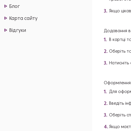
Блог
Якщо цікав
Карта сайту
Відгуки
Додавання в
В картці т
Оберіть то
Натисніть 
Оформлення 
Для оформ
Введіть ін
Оберіть с
Якщо маєте