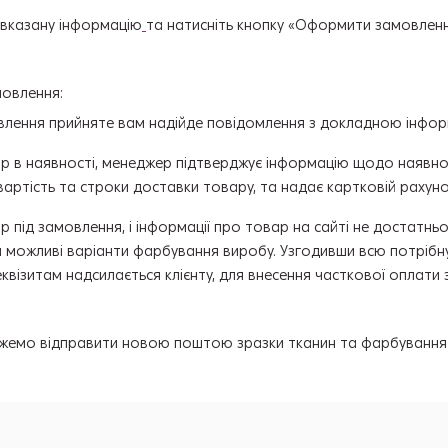
 вказану інформацію
та натисніть кнопку «Оформити замовленн
овлення:
влення прийняте вам надійде повідомлення з докладною інфор
р в наявності, менеджер підтверджує інформацію щодо наявно
артість та строки доставки товару, та надає картковій рахун
р під замовлення, і інформації про товар на сайті не достатн
а можливі варіанти фарбування виробу. Узгодивши всю потрібн
квізитам надсилається клієнту, для внесення часткової оплати
жемо відправити новою поштою зразки тканин та фарбування к