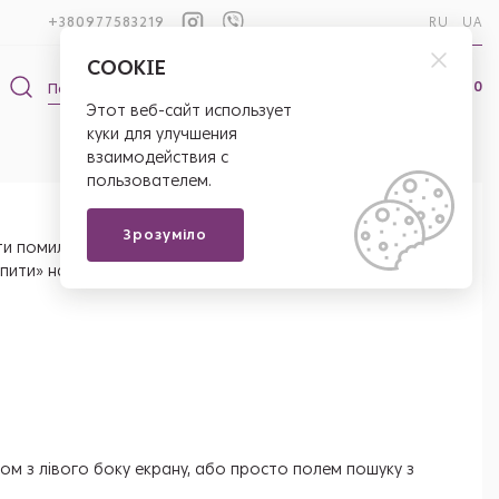
+380977583219
RU
UA
COOKIE
0
0
Этот веб-сайт использует
куки для улучшения
взаимодействия с
пользователем.
Зрозуміло
помилок в імені замовника, назві товару і кількості,
упити» на сторінці обраного товару і оформити
ом з лівого боку екрану, або просто полем пошуку з