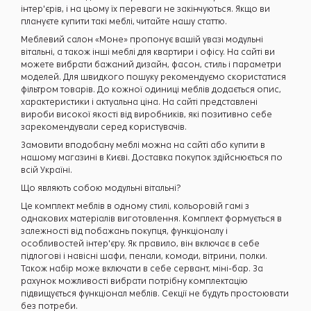
інтер'єрів, і на цьому їх переваги не закінчуються. Якщо ви
плануєте купити такі меблі, читайте нашу статтю.
Меблевий салон «Моне» пропонує вашій увазі модульні
вітальні, а також інші меблі для квартири і офісу. На сайті ви
можете вибрати бажаний дизайн, фасон, стиль і параметри
моделей. Для швидкого пошуку рекомендуємо скористатися
фільтром товарів. До кожної одиниці меблів додається опис,
характеристики і актуальна ціна. На сайті представлені
вироби високої якості від виробників, які позитивно себе
зарекомендували серед користувачів.
Замовити вподобану меблі можна на сайті або купити в
нашому магазині в Києві. Доставка покупок здійснюється по
всій Україні.
Що являють собою модульні вітальні?
Це комплект меблів в одному стилі, кольоровій гамі з
однакових матеріалів виготовлення. Комплект формується в
залежності від побажань покупця, функціоналу і
особливостей інтер'єру. Як правило, він включає в себе
підлогові і навісні шафи, пенали, комоди, вітрини, полки.
Також набір може включати в себе сервант, міні-бар. За
рахунок можливості вибрати потрібну комплектацію
підвищується функціонал меблів. Секції не будуть простоювати
без потреби.