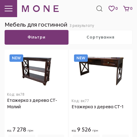
0
0
Мебель для гостинной
3 результату
Фільтри
Сортування
NEW
NEW
Код: вк78
Етажерка з дерева СТ-
Код: вк77
Малий
Етажерка з дерева СТ-1
7 278
9 526
від
грн
від
грн