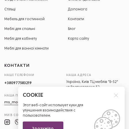
Стільці
Допомога
Мебель для гостинной
Контакти
Меблі для спальні
Блог
Меблі для кабінету
Карта сайту
Меблі для ванної кімнати
КОНТАКТИ
НАШІ ТЕЛЕФОНИ
НАША АДРЕСА
Україна, Київ ТЦ меблів "Б-52"
+380977583219
ул.Братиславска 52
COOKIE
НАША ПОШТА
РЕЖИМ РОБОТИ
ms_mone@ukr.net
ПН-СБ
Этот веб-сайт использует куки для
10:00-20:00
улучшения взаимодействия с
НД
10:00-19:00
МИ В СОЦМЕРЕЖАХ
пользователем.
Зрозуміло