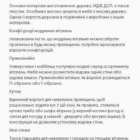
Основні матеріали виготовлення: дерево, МДФ, ДСП, а також
пластик. Особливо високо цінуються меблі з масиву дерева.
Однак її вартість дорожче в порівнянні з виробами з інших
матеріалів.
Конфігурації модульних віталень
Незважаючи на те, що модульну вітальню можна зібрати
практично в будь-якому приміщенні, потрібно враховувати
варіанти конфігурацій.
Прямолінійні
Універсальні і найбільш популярні моделі серед асортименту
віталень. Меблі можна розмістити вздовж однієї стіни або
уздовж кількох. Прямолінійні вітальні, як варіант, розміщуються
П-образно або Г-образно.
Кутові
Відмінний варіант для невеликих приміщень, щоб
раціонально задіяти кут. У цій зоні, як правило, ставиться
кутова тумба або шафа-вітрина (у верхній частині фасад зі
склом для посуду, в нижній - дверцята або висувні ящики). Їх
конструкція не дозволяє установку вздовж стіни.
Міні-стінки
Також підходять для невеликих і середніх за площею віталень.