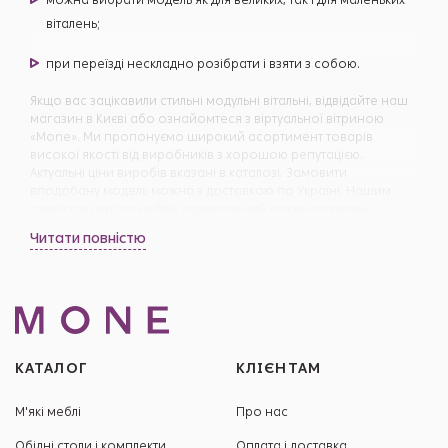
віталень;
при переїзді нескладно розібрати і взяти з собою.
Якщо вас зацікавили стильні модульні вітальні, відвідайте наш
магазин в Києві або ознайомтеся з віртуальної вітриною
«Mone». Ми пропонуємо широкий асортимент товарів
високої якості від виробників з хорошою репутацією.
Актуальні ціни виробів вказані в каталозі. Замовити
вподобану модель можна з доставкою по Україні. Нашим
сервісом і якістю меблів задоволений кожен покупець.
Читати повністю
КАТАЛОГ
КЛІЄНТАМ
М'які меблі
Про нас
Обідні столи і комплекти
Оплата і доставка