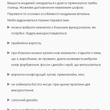
Більшість моделей складаються з довгої прямокутної тумби,
полиць. Можливе доповнення невеликим шафою.
Переваги та основні особливості модульних віталень
Меблі відрізняються такими перевагами:
можна вибрати елементи з бажаним функціоналом, які
потрібні і будуть використовуватися;
прийнятна вартість;
при бажанні можна купити нові елементи і з'єднати з тими,
що є, виробники, як правило, дають можливість вибрати
колір фарбування, фасон і дизайн серій, що випускаються;
варіанти конфігурацій: кутові, прямолінійні, міні;
не займають багато місця і при цьому практичні для
використання;
сучасний дизайн;
можна вибрати модель як для великих, так і для маленьких