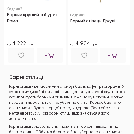
Код: яв2
Барний круглий табурет
Код: яв1
Рома
Барний стілець Джулі
4 222
4 904
від
грн
від
грн
Барні стільці
Барні стільці - це класичний атрибут барів, кафе і ресторанів. У
сучасному дизайні житлові приміщення кухні, кухні студії також
укомплектують барними стільцями. У нашому магазині можна
придбати як барні, так і полубарние стільці. Каркас барного
стільця може бути з твердої породи дерева (бука або ясена) і
металевої труби. Такі барні стільці відрізняються якістю і
довговічністю.
Барні стільці вишукано виглядають в інтер'єрі і підходять під
багато стилів. Оббивка барного / полубарного стільця може