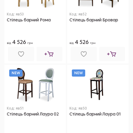
Код: яв53
Код: яв52
Стілець барний Рома
Стілець барний Бровар
4 526
4 526
від
грн
від
грн
NEW
NEW
Код: яв51
Код: яв50
Стілець барний Лаура 02
Стілець барний Лаура 01