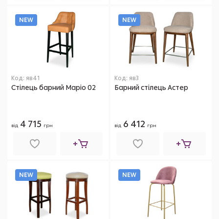
NEW
NEW
Код: яв41
Код: яв3
Стілець барний Маріо 02
Барний стілець Астер
4 715
6 412
від
грн
від
грн
NEW
NEW