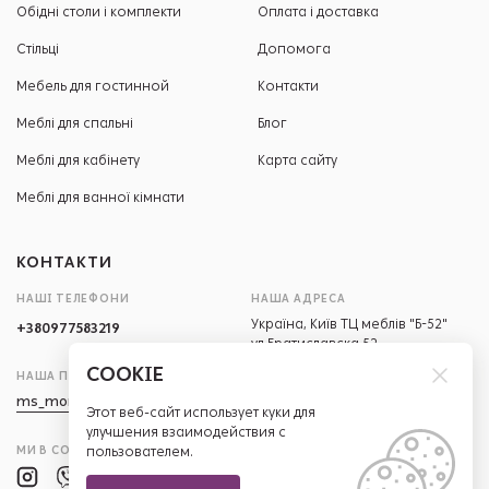
Обідні столи і комплекти
Оплата і доставка
Стільці
Допомога
Мебель для гостинной
Контакти
Меблі для спальні
Блог
Меблі для кабінету
Карта сайту
Меблі для ванної кімнати
КОНТАКТИ
НАШІ ТЕЛЕФОНИ
НАША АДРЕСА
Україна, Київ ТЦ меблів "Б-52"
+380977583219
ул.Братиславска 52
COOKIE
НАША ПОШТА
РЕЖИМ РОБОТИ
ms_mone@ukr.net
ПН-СБ
Этот веб-сайт использует куки для
10:00-20:00
улучшения взаимодействия с
НД
10:00-19:00
МИ В СОЦМЕРЕЖАХ
пользователем.