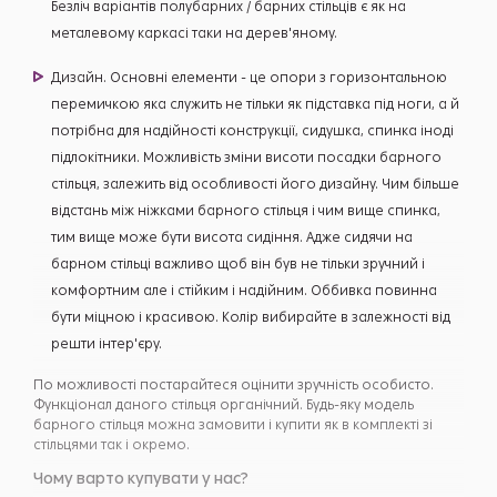
Безліч варіантів полубарних / барних стільців є як на
металевому каркасі таки на дерев'яному.
Дизайн. Основні елементи - це опори з горизонтальною
перемичкою яка служить не тільки як підставка під ноги, а й
потрібна для надійності конструкції, сидушка, спинка іноді
підлокітники. Можливість зміни висоти посадки барного
стільця, залежить від особливості його дизайну. Чим більше
відстань між ніжками барного стільця і чим вище спинка,
тим вище може бути висота сидіння. Адже сидячи на
барном стільці важливо щоб він був не тільки зручний і
комфортним але і стійким і надійним. Оббивка повинна
бути міцною і красивою. Колір вибирайте в залежності від
решти інтер'єру.
По можливості постарайтеся оцінити зручність особисто.
Функціонал даного стільця органічний. Будь-яку модель
барного стільця можна замовити і купити як в комплекті зі
стільцями так і окремо.
Чому варто купувати у нас?