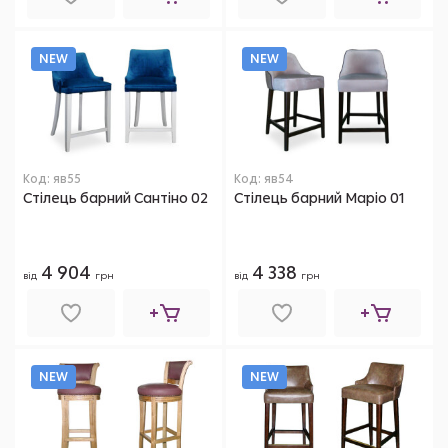
NEW
NEW
Код: яв55
Код: яв54
Стілець барний Сантіно 02
Стілець барний Маріо 01
4 904
4 338
від
грн
від
грн
NEW
NEW