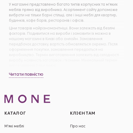
У магазині представлено багато типів корпусних та м'яких
меблів прямо від виробника. Асортимент сайту допоможе
вибрати не тільки барні стільці, але і інші меблі для квартир,
будинків, кафе барів, ресторанів і офісів.
Ціни товарів найрізноманітніші. Вони залежать від безлічі
факторів. Подивитися на вироби і замовити їх можна в
нашому магазині в Києві або онлайн. Замовлення
передбачає доставку, вартість обмовляється окремо. Після
оформлення покупки, замовлення передається на
виробництво. Термін виготовлення залежить від складності
виробу, наявність заготовок і тканини. Мінімальний термін
виготовлення 3-три тижні.
Читати повністю
КАТАЛОГ
КЛІЄНТАМ
М'які меблі
Про нас