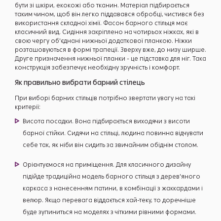
бути зі шкіри, екокожі або тканин. Матеріал підбирається
таким чином, щоб він легко піддавався обробці, чистився без
використання складної хімії. Фасон барного стільця має
класичний вид. Сидіння закріплено на чотирьох ніжках, які в
свою чергу об'єднані нижньої додаткової планкою. Ніжки
розташовуються в формі трапеції. Зверху вже, до низу ширше.
Друге призначення нижньої планки - це підставка для ніг. Така
конструкція забезпечує необхідну зручність і комфорт.
Як правильно вибрати барний стілець
При виборі барних стільців потрібно звертати увагу на такі
критерії:
Висота посадки. Вона підбирається виходячи з висоти
барної стійки. Сидячи на стільці, людина повинна відчувати
себе так, як ніби він сидить за звичайним обіднім столом.
Орієнтуємося на приміщення. Для класичного дизайну
підійде традиційна модель барного стільця з дерев'яного
каркаса з нанесенням патини, в комбінації з жаккардами і
велюр. Якщо перевага віддається хай-теку, то доречніше
буде зупиниться на моделях з чіткими рівними формами.