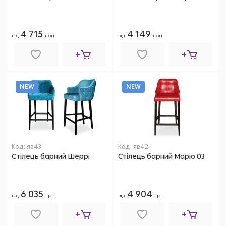
4 715
4 149
від
грн
від
грн
NEW
NEW
Код: яв43
Код: яв42
Стілець барний Шеррі
Стілець барний Маріо 03
6 035
4 904
від
грн
від
грн