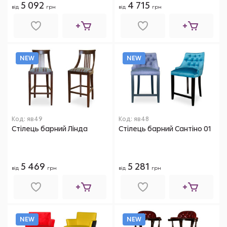
5 092
4 715
від
грн
від
грн
NEW
NEW
Код: яв49
Код: яв48
Стілець барний Лінда
Стілець барний Сантіно 01
5 469
5 281
від
грн
від
грн
NEW
NEW