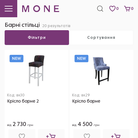
0
0
Барні стільці
20 результатів
Фільтри
Сортування
NEW
NEW
Код: вк30
Код: вк29
Крісло барне 2
Крісло барне
2 730
4 500
від
грн
від
грн