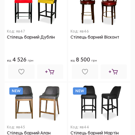
Код: яв47
Код: яв46
Стілець барний Дублін
Стілець барний Вісконт
4 526
8 500
від
грн
від
грн
NEW
NEW
Код: яв45
Код: яв44
Стілець барний Алан
Стілець барний Мартін