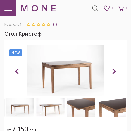
0
0
(1)
Код: олс4
Стол Кристоф
NEW
NEW
NEW
NEW
7 150
от
грн