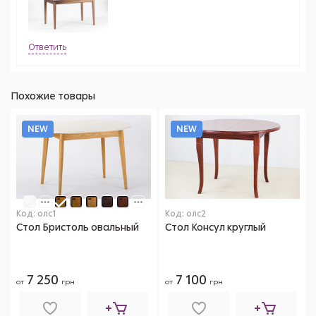
Ответить
Похожие товары
NEW
NEW
Код: олс1
Код: олс2
Стол Бристоль овальный
Стол Консул круглый
7 250
7 100
от
грн
от
грн