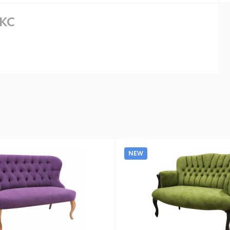
кс
NEW