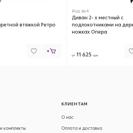
Код: вк4
Диван 2- х местный с
аретной втяжкой Ретро
подлокотниками на дер
ножках Опера
11 625
от
грн
КЛИЕНТАМ
О нас
и комплекты
Оплата и доставка