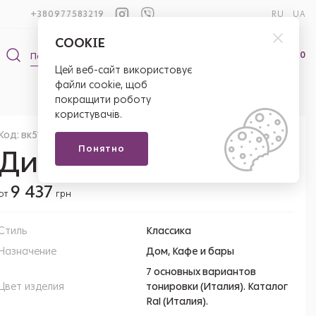
+380977583219
RU
UA
COOKIE
0
0
Цей веб-сайт використовує
файли cookie, щоб
покращити роботу
користувачів.
Код: вк51
Понятно
Диван Ретро 3 Люкс
9 437
от
грн
Стиль
Классика
Назначение
Дом, Кафе и бары
7 основных вариантов
Цвет изделия
тонировки (Италия). Каталог
Ral (Италия).