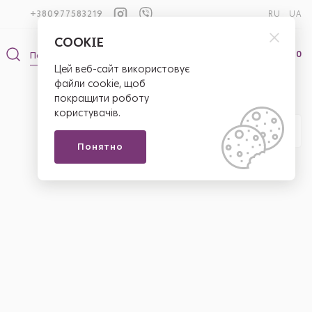
+380977583219
RU
UA
COOKIE
0
0
Цей веб-сайт використовує
файли cookie, щоб
покращити роботу
користувачів.
Новинки
Понятно